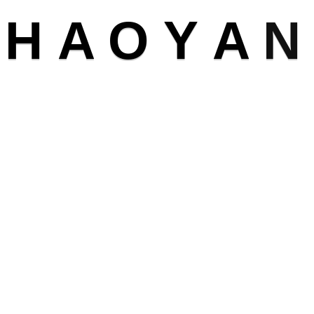
T
H
A
O
Y
A